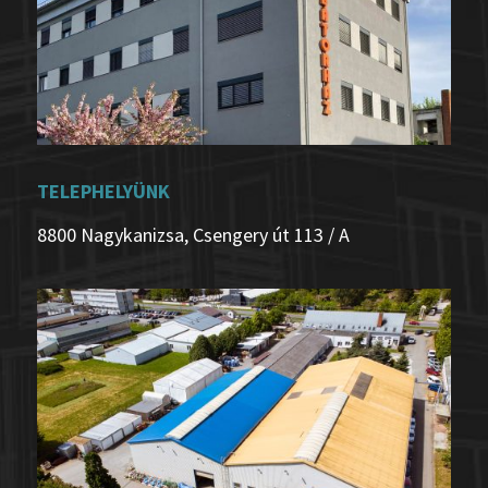
TELEPHELYÜNK
8800 Nagykanizsa,
Csengery út 113 / A